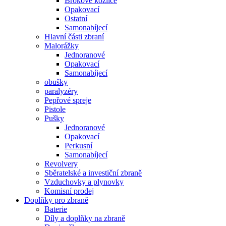
Brokové kozlice
Opakovací
Ostatní
Samonabíjecí
Hlavní části zbraní
Malorážky
Jednoranové
Opakovací
Samonabíjecí
obušky
paralyzéry
Pepřové spreje
Pistole
Pušky
Jednoranové
Opakovací
Perkusní
Samonabíjecí
Revolvery
Sběratelské a investiční zbraně
Vzduchovky a plynovky
Komisní prodej
Doplňky pro zbraně
Baterie
Díly a doplňky na zbraně