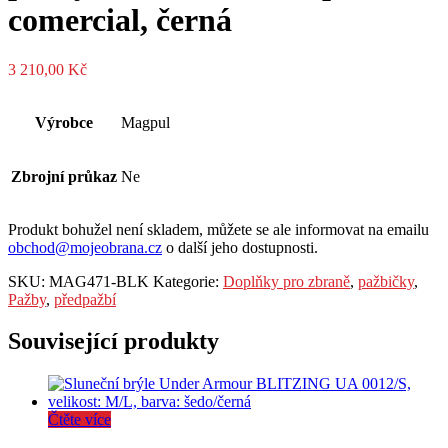
comercial, černá
3 210,00
Kč
Výrobce
Magpul
Zbrojní průkaz
Ne
Produkt bohužel není skladem, můžete se ale informovat na emailu
obchod@mojeobrana.cz
o další jeho dostupnosti.
SKU:
MAG471-BLK
Kategorie:
Doplňky pro zbraně
,
pažbičky
,
Pažby
,
předpažbí
Související produkty
Čtěte více