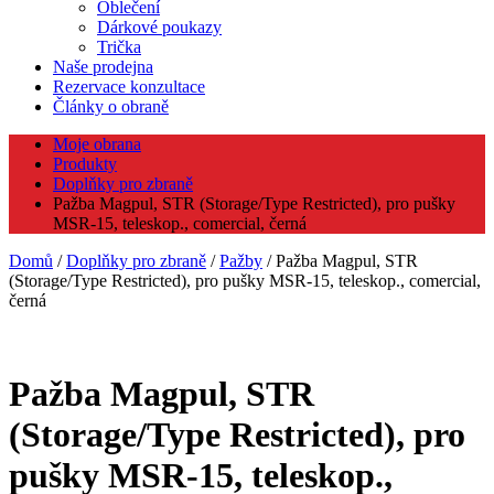
Oblečení
Dárkové poukazy
Trička
Naše prodejna
Rezervace konzultace
Články o obraně
Moje obrana
Produkty
Doplňky pro zbraně
Pažba Magpul, STR (Storage/Type Restricted), pro pušky
MSR-15, teleskop., comercial, černá
Domů
/
Doplňky pro zbraně
/
Pažby
/ Pažba Magpul, STR
(Storage/Type Restricted), pro pušky MSR-15, teleskop., comercial,
černá
Pažba Magpul, STR
(Storage/Type Restricted), pro
pušky MSR-15, teleskop.,