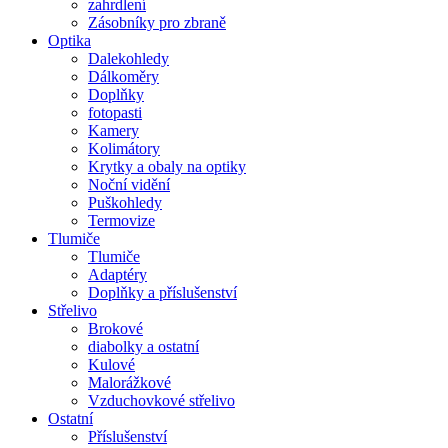
zahrdlení
Zásobníky pro zbraně
Optika
Dalekohledy
Dálkoměry
Doplňky
fotopasti
Kamery
Kolimátory
Krytky a obaly na optiky
Noční vidění
Puškohledy
Termovize
Tlumiče
Tlumiče
Adaptéry
Doplňky a příslušenství
Střelivo
Brokové
diabolky a ostatní
Kulové
Malorážkové
Vzduchovkové střelivo
Ostatní
Příslušenství