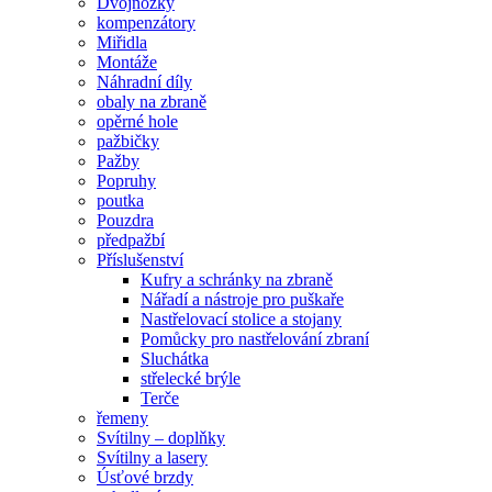
Dvojnožky
kompenzátory
Miřidla
Montáže
Náhradní díly
obaly na zbraně
opěrné hole
pažbičky
Pažby
Popruhy
poutka
Pouzdra
předpažbí
Příslušenství
Kufry a schránky na zbraně
Nářadí a nástroje pro puškaře
Nastřelovací stolice a stojany
Pomůcky pro nastřelování zbraní
Sluchátka
střelecké brýle
Terče
řemeny
Svítilny – doplňky
Svítilny a lasery
Úsťové brzdy