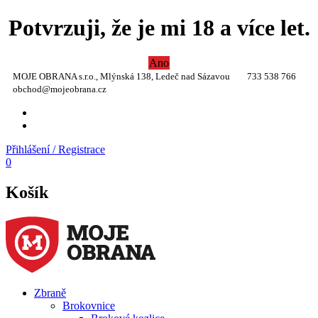
Potvrzuji, že je mi 18 a více let.
Ano
MOJE OBRANA s.r.o., Mlýnská 138, Ledeč nad Sázavou
733 538 766
obchod@mojeobrana.cz
YT
TW
Přihlášení / Registrace
0
Košík
Zbraně
Brokovnice