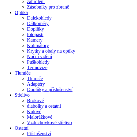
zahrdlení
Zásobníky pro zbraně
Optika
Dalekohledy
Dálkoměry
Doplňky
fotopasti
Kamery
Kolimátory
Krytky a obaly na optiky
Noční vidění
Puškohledy
Termovize
Tlumiče
Tlumiče
Adaptéry
Doplňky a příslušenství
Střelivo
Brokové
diabolky a ostatní
Kulové
Malorážkové
Vzduchovkové střelivo
Ostatní
Příslušenství