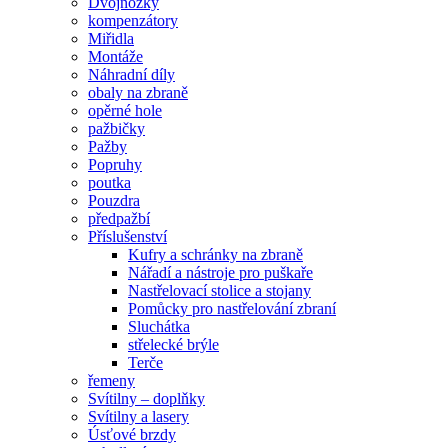
Dvojnožky
kompenzátory
Miřidla
Montáže
Náhradní díly
obaly na zbraně
opěrné hole
pažbičky
Pažby
Popruhy
poutka
Pouzdra
předpažbí
Příslušenství
Kufry a schránky na zbraně
Nářadí a nástroje pro puškaře
Nastřelovací stolice a stojany
Pomůcky pro nastřelování zbraní
Sluchátka
střelecké brýle
Terče
řemeny
Svítilny – doplňky
Svítilny a lasery
Úsťové brzdy