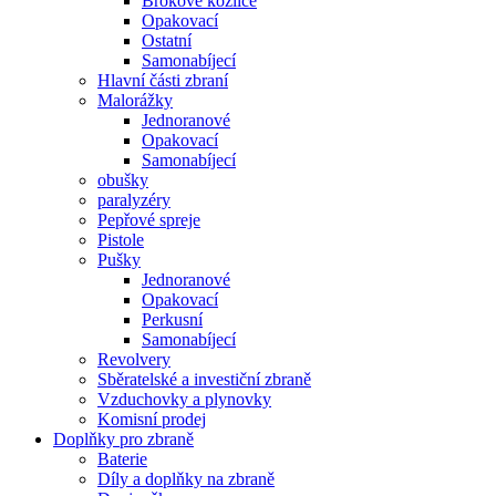
Brokové kozlice
Opakovací
Ostatní
Samonabíjecí
Hlavní části zbraní
Malorážky
Jednoranové
Opakovací
Samonabíjecí
obušky
paralyzéry
Pepřové spreje
Pistole
Pušky
Jednoranové
Opakovací
Perkusní
Samonabíjecí
Revolvery
Sběratelské a investiční zbraně
Vzduchovky a plynovky
Komisní prodej
Doplňky pro zbraně
Baterie
Díly a doplňky na zbraně