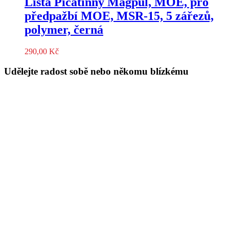
Lišta Picatinny Magpul, MOE, pro
předpažbí MOE, MSR-15, 5 zářezů,
polymer, černá
290,00
Kč
Udělejte radost sobě nebo někomu blízkému