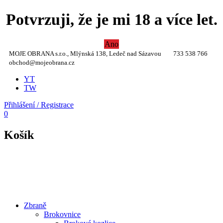
Potvrzuji, že je mi 18 a více let.
Ano
MOJE OBRANA s.r.o., Mlýnská 138, Ledeč nad Sázavou
733 538 766
obchod@mojeobrana.cz
YT
TW
Přihlášení / Registrace
0
Košík
Zbraně
Brokovnice