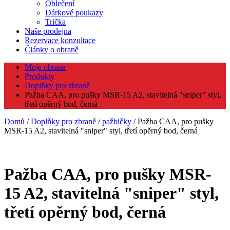
Oblečení
Dárkové poukazy
Trička
Naše prodejna
Rezervace konzultace
Články o obraně
Moje obrana
Produkty
Doplňky pro zbraně
Pažba CAA, pro pušky MSR-15 A2, stavitelná "sniper" styl,
třetí opěrný bod, černá
Domů
/
Doplňky pro zbraně
/
pažbičky
/ Pažba CAA, pro pušky
MSR-15 A2, stavitelná "sniper" styl, třetí opěrný bod, černá
Pažba CAA, pro pušky MSR-
15 A2, stavitelná "sniper" styl,
třetí opěrný bod, černá