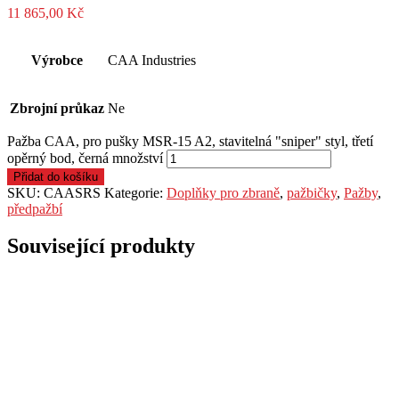
11 865,00
Kč
Výrobce
CAA Industries
Zbrojní průkaz
Ne
Pažba CAA, pro pušky MSR-15 A2, stavitelná "sniper" styl, třetí
opěrný bod, černá množství
Přidat do košíku
SKU:
CAASRS
Kategorie:
Doplňky pro zbraně
,
pažbičky
,
Pažby
,
předpažbí
Související produkty