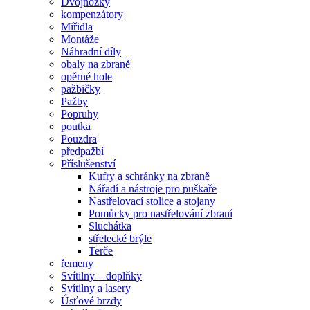
Dvojnožky
kompenzátory
Miřidla
Montáže
Náhradní díly
obaly na zbraně
opěrné hole
pažbičky
Pažby
Popruhy
poutka
Pouzdra
předpažbí
Příslušenství
Kufry a schránky na zbraně
Nářadí a nástroje pro puškaře
Nastřelovací stolice a stojany
Pomůcky pro nastřelování zbraní
Sluchátka
střelecké brýle
Terče
řemeny
Svítilny – doplňky
Svítilny a lasery
Úsťové brzdy