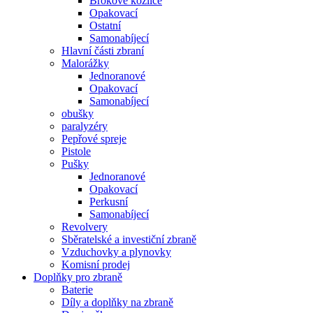
Brokové kozlice
Opakovací
Ostatní
Samonabíjecí
Hlavní části zbraní
Malorážky
Jednoranové
Opakovací
Samonabíjecí
obušky
paralyzéry
Pepřové spreje
Pistole
Pušky
Jednoranové
Opakovací
Perkusní
Samonabíjecí
Revolvery
Sběratelské a investiční zbraně
Vzduchovky a plynovky
Komisní prodej
Doplňky pro zbraně
Baterie
Díly a doplňky na zbraně