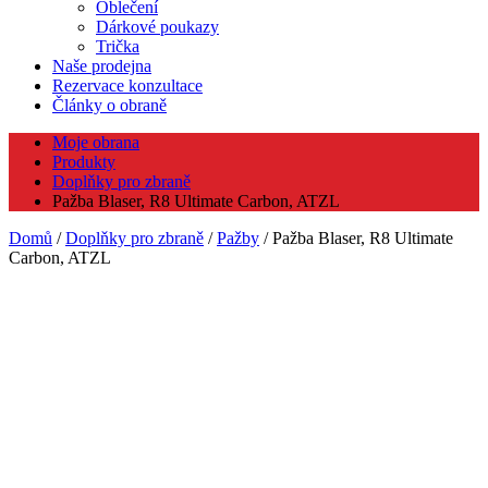
Oblečení
Dárkové poukazy
Trička
Naše prodejna
Rezervace konzultace
Články o obraně
Moje obrana
Produkty
Doplňky pro zbraně
Pažba Blaser, R8 Ultimate Carbon, ATZL
Domů
/
Doplňky pro zbraně
/
Pažby
/ Pažba Blaser, R8 Ultimate
Carbon, ATZL