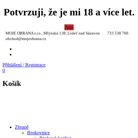
Potvrzuji, že je mi 18 a více let.
Ano
MOJE OBRANA s.r.o., Mlýnská 138, Ledeč nad Sázavou
733 538 766
obchod@mojeobrana.cz
YT
TW
Přihlášení / Registrace
0
Košík
Zbraně
Brokovnice