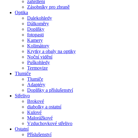
zahrdlení
Zásobníky pro zbraně
Optika
Dalekohledy
Dálkoměry
Doplňky
fotopasti
Kamery
Kolimátory
Krytky a obaly na optiky
Noční vidění
Puškohledy
Termovize
Tlumiče
Tlumiče
Adaptéry
Doplňky a příslušenství
Střelivo
Brokové
diabolky a ostatní
Kulové
Malorážkové
Vzduchovkové střelivo
Ostatní
Příslušenství