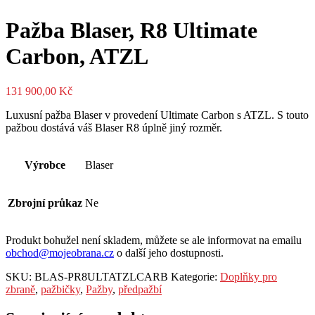
Pažba Blaser, R8 Ultimate
Carbon, ATZL
131 900,00
Kč
Luxusní pažba Blaser v provedení Ultimate Carbon s ATZL. S touto
pažbou dostává váš Blaser R8 úplně jiný rozměr.
Výrobce
Blaser
Zbrojní průkaz
Ne
Produkt bohužel není skladem, můžete se ale informovat na emailu
obchod@mojeobrana.cz
o další jeho dostupnosti.
SKU:
BLAS-PR8ULTATZLCARB
Kategorie:
Doplňky pro
zbraně
,
pažbičky
,
Pažby
,
předpažbí