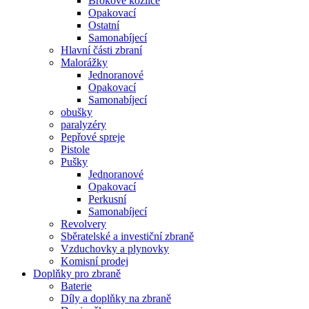
Brokové kozlice
Opakovací
Ostatní
Samonabíjecí
Hlavní části zbraní
Malorážky
Jednoranové
Opakovací
Samonabíjecí
obušky
paralyzéry
Pepřové spreje
Pistole
Pušky
Jednoranové
Opakovací
Perkusní
Samonabíjecí
Revolvery
Sběratelské a investiční zbraně
Vzduchovky a plynovky
Komisní prodej
Doplňky pro zbraně
Baterie
Díly a doplňky na zbraně