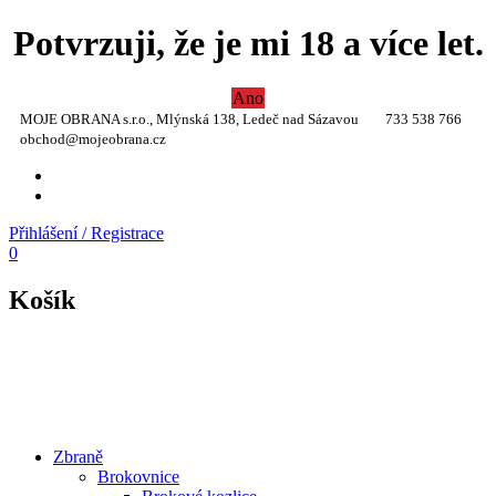
Potvrzuji, že je mi 18 a více let.
Ano
MOJE OBRANA s.r.o., Mlýnská 138, Ledeč nad Sázavou
733 538 766
obchod@mojeobrana.cz
YT
TW
Přihlášení / Registrace
0
Košík
Zbraně
Brokovnice