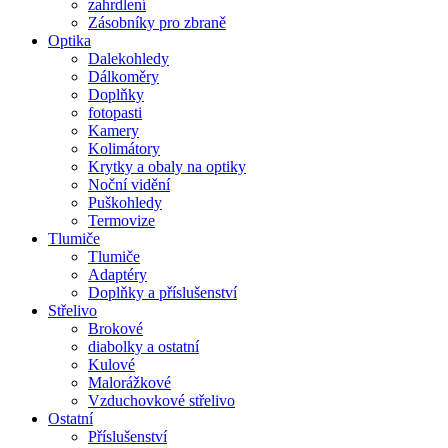
zahrdlení
Zásobníky pro zbraně
Optika
Dalekohledy
Dálkoměry
Doplňky
fotopasti
Kamery
Kolimátory
Krytky a obaly na optiky
Noční vidění
Puškohledy
Termovize
Tlumiče
Tlumiče
Adaptéry
Doplňky a příslušenství
Střelivo
Brokové
diabolky a ostatní
Kulové
Malorážkové
Vzduchovkové střelivo
Ostatní
Příslušenství