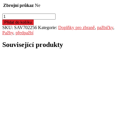
Zbrojní průkaz
Ne
Navaděč
nábojů
Přidat do košíku
Savage,
SKU:
SAV702256
Kategorie:
Doplňky pro zbraně
,
pažbičky
,
pro
Pažby
,
předpažbí
mod.
Mark
Související produkty
II/
.22LR
množství