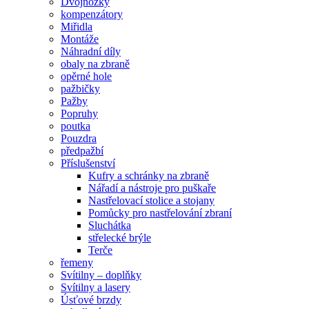
Dvojnožky
kompenzátory
Miřidla
Montáže
Náhradní díly
obaly na zbraně
opěrné hole
pažbičky
Pažby
Popruhy
poutka
Pouzdra
předpažbí
Příslušenství
Kufry a schránky na zbraně
Nářadí a nástroje pro puškaře
Nastřelovací stolice a stojany
Pomůcky pro nastřelování zbraní
Sluchátka
střelecké brýle
Terče
řemeny
Svítilny – doplňky
Svítilny a lasery
Úsťové brzdy