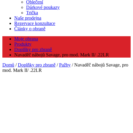
Oblečení
Dárkové poukazy
Trička
Naše prodejna
Rezervace konzultace
Články o obraně
Moje obrana
Produkty
Doplňky pro zbraně
Navaděč nábojů Savage, pro mod. Mark II/ .22LR
Domů
/
Doplňky pro zbraně
/
Pažby
/ Navaděč nábojů Savage, pro
mod. Mark II/ .22LR