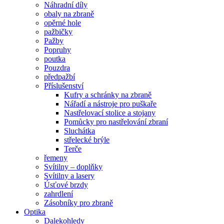
Náhradní díly
obaly na zbraně
opěrné hole
pažbičky
Pažby
Popruhy
poutka
Pouzdra
předpažbí
Příslušenství
Kufry a schránky na zbraně
Nářadí a nástroje pro puškaře
Nastřelovací stolice a stojany
Pomůcky pro nastřelování zbraní
Sluchátka
střelecké brýle
Terče
řemeny
Svítilny – doplňky
Svítilny a lasery
Úsťové brzdy
zahrdlení
Zásobníky pro zbraně
Optika
Dalekohledy