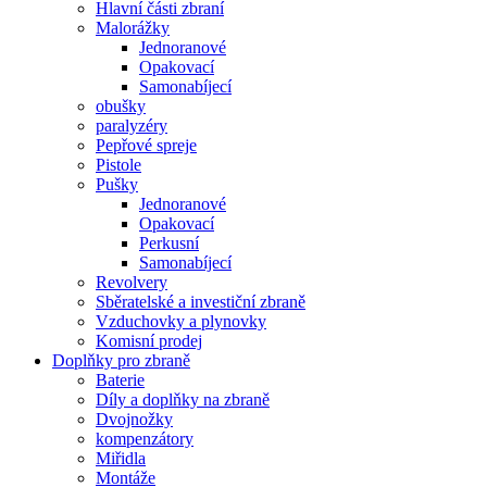
Hlavní části zbraní
Malorážky
Jednoranové
Opakovací
Samonabíjecí
obušky
paralyzéry
Pepřové spreje
Pistole
Pušky
Jednoranové
Opakovací
Perkusní
Samonabíjecí
Revolvery
Sběratelské a investiční zbraně
Vzduchovky a plynovky
Komisní prodej
Doplňky pro zbraně
Baterie
Díly a doplňky na zbraně
Dvojnožky
kompenzátory
Miřidla
Montáže