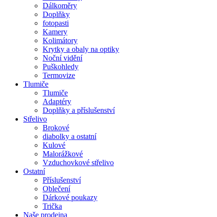
Dálkoměry
Doplňky
fotopasti
Kamery
Kolimátory
Krytky a obaly na optiky
Noční vidění
Puškohledy
Termovize
Tlumiče
Tlumiče
Adaptéry
Doplňky a příslušenství
Střelivo
Brokové
diabolky a ostatní
Kulové
Malorážkové
Vzduchovkové střelivo
Ostatní
Příslušenství
Oblečení
Dárkové poukazy
Trička
Naše prodejna