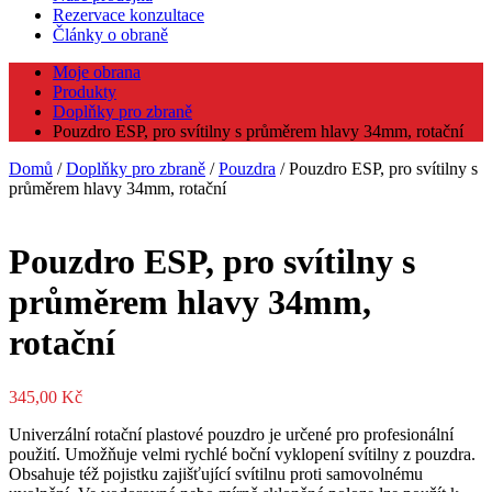
Rezervace konzultace
Články o obraně
Moje obrana
Produkty
Doplňky pro zbraně
Pouzdro ESP, pro svítilny s průměrem hlavy 34mm, rotační
Domů
/
Doplňky pro zbraně
/
Pouzdra
/ Pouzdro ESP, pro svítilny s
průměrem hlavy 34mm, rotační
Pouzdro ESP, pro svítilny s
průměrem hlavy 34mm,
rotační
345,00
Kč
Univerzální rotační plastové pouzdro je určené pro profesionální
použití. Umožňuje velmi rychlé boční vyklopení svítilny z pouzdra.
Obsahuje též pojistku zajišťující svítilnu proti samovolnému