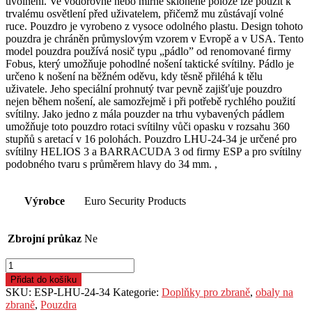
uvolnění. Ve vodorovné nebo mírně skloněné poloze lze použít k
trvalému osvětlení před uživatelem, přičemž mu zůstávají volné
ruce. Pouzdro je vyrobeno z vysoce odolného plastu. Design tohoto
pouzdra je chráněn průmyslovým vzorem v Evropě a v USA. Tento
model pouzdra používá nosič typu „pádlo” od renomované firmy
Fobus, který umožňuje pohodlné nošení taktické svítilny. Pádlo je
určeno k nošení na běžném oděvu, kdy těsně přiléhá k tělu
uživatele. Jeho speciální prohnutý tvar pevně zajišťuje pouzdro
nejen během nošení, ale samozřejmě i při potřebě rychlého použití
svítilny. Jako jedno z mála pouzder na trhu vybavených pádlem
umožňuje toto pouzdro rotaci svítilny vůči opasku v rozsahu 360
stupňů s aretací v 16 polohách. Pouzdro LHU-24-34 je určené pro
svítilny HELIOS 3 a BARRACUDA 3 od firmy ESP a pro svítilny
podobného tvaru s průměrem hlavy do 34 mm. ,
Výrobce
Euro Security Products
Zbrojní průkaz
Ne
Pouzdro
ESP,
Přidat do košíku
pro
SKU:
ESP-LHU-24-34
Kategorie:
Doplňky pro zbraně
,
obaly na
svítilny
zbraně
,
Pouzdra