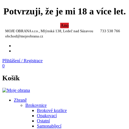
Potvrzuji, že je mi 18 a více let.
Ano
MOJE OBRANA s.r.o., Mlýnská 138, Ledeč nad Sázavou
733 538 766
obchod@mojeobrana.cz
YT
TW
Přihlášení / Registrace
0
Košík
Zbraně
Brokovnice
Brokové kozlice
Opakovací
Ostatní
Samonabíjecí