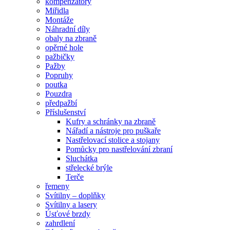
kompenzátory
Miřidla
Montáže
Náhradní díly
obaly na zbraně
opěrné hole
pažbičky
Pažby
Popruhy
poutka
Pouzdra
předpažbí
Příslušenství
Kufry a schránky na zbraně
Nářadí a nástroje pro puškaře
Nastřelovací stolice a stojany
Pomůcky pro nastřelování zbraní
Sluchátka
střelecké brýle
Terče
řemeny
Svítilny – doplňky
Svítilny a lasery
Úsťové brzdy
zahrdlení