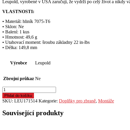
Leupold, vyrobené v USA zaručují, že vydrží po celý život a nikdy 
VLASTNOSTI:
• Materiál: hliník 7075-T6
• Sklon: Ne
• Balení: 1 kus
• Hmotnost: 49,6 g
• Utahovací moment: šroubu základny 22 in-lbs
• Délka: 149,8 mm
Výrobce
Leupold
Zbrojní průkaz
Ne
Základna
montáže
Přidat do košíku
Leupold,
SKU:
LEU171514
Kategorie:
Doplňky pro zbraně
,
Montáže
Backountry,
pro
Související produkty
Weatherby
Vanguard,
SA,