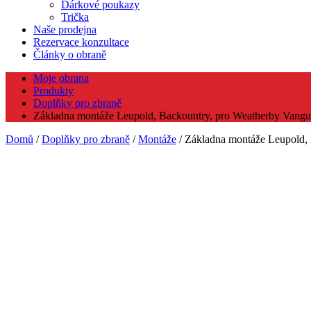
Dárkové poukazy
Trička
Naše prodejna
Rezervace konzultace
Články o obraně
Moje obrana
Produkty
Doplňky pro zbraně
Základna montáže Leupold, Backountry, pro Weatherby Vangua
Domů
/
Doplňky pro zbraně
/
Montáže
/ Základna montáže Leupold, 