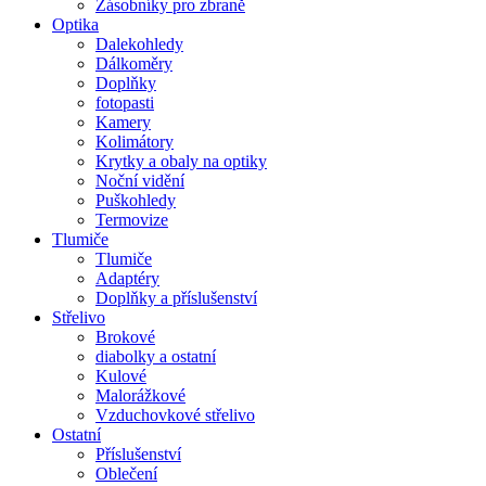
Zásobníky pro zbraně
Optika
Dalekohledy
Dálkoměry
Doplňky
fotopasti
Kamery
Kolimátory
Krytky a obaly na optiky
Noční vidění
Puškohledy
Termovize
Tlumiče
Tlumiče
Adaptéry
Doplňky a příslušenství
Střelivo
Brokové
diabolky a ostatní
Kulové
Malorážkové
Vzduchovkové střelivo
Ostatní
Příslušenství
Oblečení