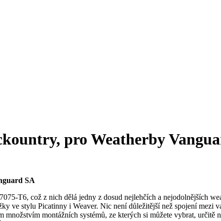
kountry, pro Weatherby Vanguar
anguard SA
75-T6, což z nich dělá jedny z dosud nejlehčích a nejodolnějších wea
ve stylu Picatinny i Weaver. Nic není důležitější než spojení mezi va
ým množstvím montážních systémů, ze kterých si můžete vybrat, určitě n