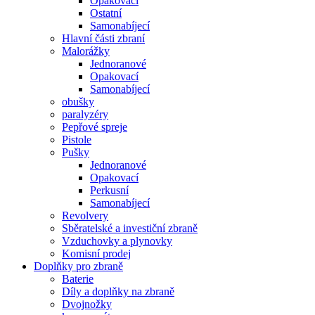
Opakovací
Ostatní
Samonabíjecí
Hlavní části zbraní
Malorážky
Jednoranové
Opakovací
Samonabíjecí
obušky
paralyzéry
Pepřové spreje
Pistole
Pušky
Jednoranové
Opakovací
Perkusní
Samonabíjecí
Revolvery
Sběratelské a investiční zbraně
Vzduchovky a plynovky
Komisní prodej
Doplňky pro zbraně
Baterie
Díly a doplňky na zbraně
Dvojnožky