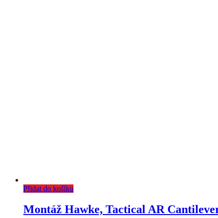
jednodílná
množství
Přidat do košíku
Montáž Hawke, Tactical AR Cantilever