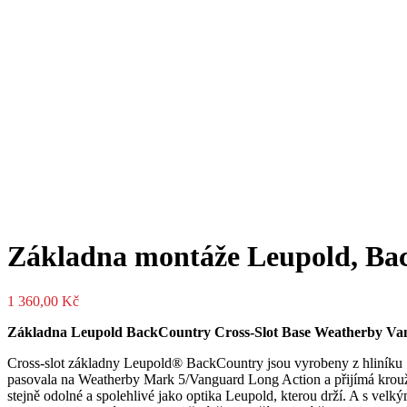
Základna montáže Leupold, Bac
1 360,00
Kč
Základna Leupold BackCountry Cross-Slot Base Weatherby V
Cross-slot základny Leupold® BackCountry jsou vyrobeny z hliníku 70
pasovala na Weatherby Mark 5/Vanguard Long Action a přijímá kroužky 
stejně odolné a spolehlivé jako optika Leupold, kterou drží. A s velk