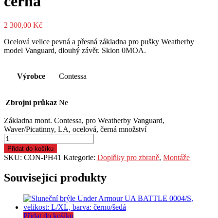
černá
2 300,00
Kč
Ocelová velice pevná a přesná základna pro pušky Weatherby
model Vanguard, dlouhý závěr. Sklon 0MOA.
Výrobce
Contessa
Zbrojní průkaz
Ne
Základna mont. Contessa, pro Weatherby Vanguard,
Waver/Picatinny, LA, ocelová, černá množství
Přidat do košíku
SKU:
CON-PH41
Kategorie:
Doplňky pro zbraně
,
Montáže
Související produkty
Přidat do košíku