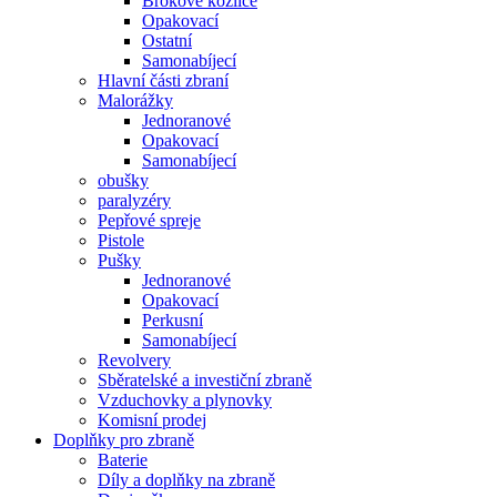
Brokové kozlice
Opakovací
Ostatní
Samonabíjecí
Hlavní části zbraní
Malorážky
Jednoranové
Opakovací
Samonabíjecí
obušky
paralyzéry
Pepřové spreje
Pistole
Pušky
Jednoranové
Opakovací
Perkusní
Samonabíjecí
Revolvery
Sběratelské a investiční zbraně
Vzduchovky a plynovky
Komisní prodej
Doplňky pro zbraně
Baterie
Díly a doplňky na zbraně