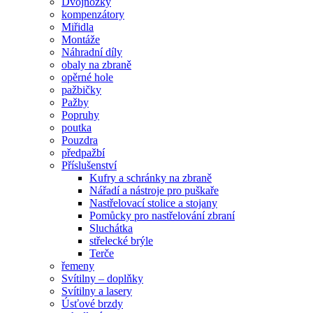
Dvojnožky
kompenzátory
Miřidla
Montáže
Náhradní díly
obaly na zbraně
opěrné hole
pažbičky
Pažby
Popruhy
poutka
Pouzdra
předpažbí
Příslušenství
Kufry a schránky na zbraně
Nářadí a nástroje pro puškaře
Nastřelovací stolice a stojany
Pomůcky pro nastřelování zbraní
Sluchátka
střelecké brýle
Terče
řemeny
Svítilny – doplňky
Svítilny a lasery
Úsťové brzdy