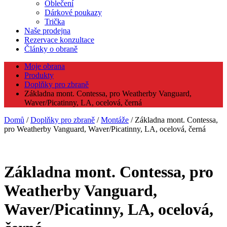
Oblečení
Dárkové poukazy
Trička
Naše prodejna
Rezervace konzultace
Články o obraně
Moje obrana
Produkty
Doplňky pro zbraně
Základna mont. Contessa, pro Weatherby Vanguard,
Waver/Picatinny, LA, ocelová, černá
Domů
/
Doplňky pro zbraně
/
Montáže
/ Základna mont. Contessa,
pro Weatherby Vanguard, Waver/Picatinny, LA, ocelová, černá
Základna mont. Contessa, pro
Weatherby Vanguard,
Waver/Picatinny, LA, ocelová,