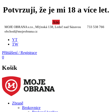
Potvrzuji, že je mi 18 a více let.
Ano
MOJE OBRANA s.r.o., Mlýnská 138, Ledeč nad Sázavou
733 538 766
obchod@mojeobrana.cz
YT
TW
Přihlášení / Registrace
0
Košík
Zbraně
Brokovnice