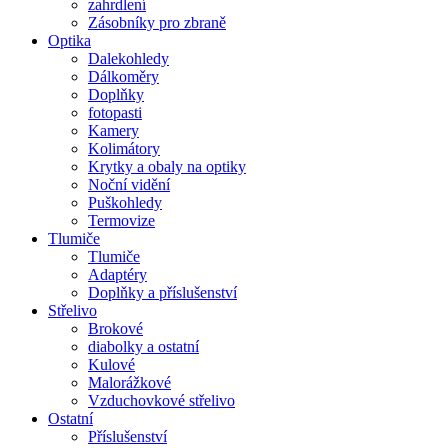
zahrdlení
Zásobníky pro zbraně
Optika
Dalekohledy
Dálkoměry
Doplňky
fotopasti
Kamery
Kolimátory
Krytky a obaly na optiky
Noční vidění
Puškohledy
Termovize
Tlumiče
Tlumiče
Adaptéry
Doplňky a příslušenství
Střelivo
Brokové
diabolky a ostatní
Kulové
Malorážkové
Vzduchovkové střelivo
Ostatní
Příslušenství