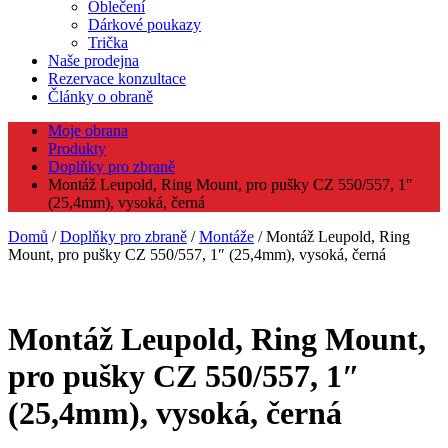
Oblečení
Dárkové poukazy
Trička
Naše prodejna
Rezervace konzultace
Články o obraně
Moje obrana
Produkty
Doplňky pro zbraně
Montáž Leupold, Ring Mount, pro pušky CZ 550/557, 1″
(25,4mm), vysoká, černá
Domů
/
Doplňky pro zbraně
/
Montáže
/ Montáž Leupold, Ring
Mount, pro pušky CZ 550/557, 1″ (25,4mm), vysoká, černá
Montáž Leupold, Ring Mount,
pro pušky CZ 550/557, 1″
(25,4mm), vysoká, černá