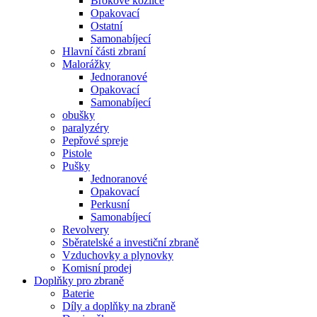
Brokové kozlice
Opakovací
Ostatní
Samonabíjecí
Hlavní části zbraní
Malorážky
Jednoranové
Opakovací
Samonabíjecí
obušky
paralyzéry
Pepřové spreje
Pistole
Pušky
Jednoranové
Opakovací
Perkusní
Samonabíjecí
Revolvery
Sběratelské a investiční zbraně
Vzduchovky a plynovky
Komisní prodej
Doplňky pro zbraně
Baterie
Díly a doplňky na zbraně