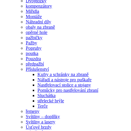
Dvojnožky
kompenzátory
Miřidla
Montáže
Náhradní díly
obaly na zbraně
opěrné hole
pažbičky
Pažby
Popruhy
poutka
Pouzdra
předpažbí
Příslušenství
Kufry a schránky na zbraně
Nářadí a nástroje pro puškaře
Nastřelovací stolice a stojany
Pomůcky pro nastřelování zbraní
Sluchátka
střelecké brýle
Terče
řemeny
Svítilny – doplňky
Svítilny a lasery
Úsťové brzdy