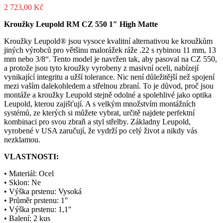
2 723,00
Kč
Kroužky Leupold RM CZ 550 1″ High Matte
Kroužky Leupold® jsou vysoce kvalitní alternativou ke kroužkům
jiných výrobců pro většinu malorážek ráže .22 s rybinou 11 mm, 13
mm nebo 3/8“. Tento model je navržen tak, aby pasoval na CZ 550,
a protože jsou tyto kroužky vyrobeny z masivní oceli, nabízejí
vynikající integritu a užší tolerance. Nic není důležitější než spojení
mezi vaším dalekohledem a střelnou zbraní. To je důvod, proč jsou
montáže a kroužky Leupold stejně odolné a spolehlivé jako optika
Leupold, kterou zajišťují. A s velkým množstvím montážních
systémů, ze kterých si můžete vybrat, určitě najdete perfektní
kombinaci pro svou zbraň a styl střelby. Základny Leupold,
vyrobené v USA zaručují, že vydrží po celý život a nikdy vás
nezklamou.
VLASTNOSTI:
• Materiál: Ocel
• Sklon: Ne
• Výška prstenu: Vysoká
• Průměr prstenu: 1″
• Výška prstenu: 1,1″
• Balení: 2 kus