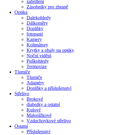
zahrdlení
Zásobníky pro zbraně
Optika
Dalekohledy
Dálkoměry
Doplňky
fotopasti
Kamery
Kolimátory
Krytky a obaly na optiky
Noční vidění
Puškohledy
Termovize
Tlumiče
Tlumiče
Adaptéry
Doplňky a příslušenství
Střelivo
Brokové
diabolky a ostatní
Kulové
Malorážkové
Vzduchovkové střelivo
Ostatní
Příslušenství