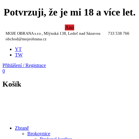
Potvrzuji, že je mi 18 a více let.
Ano
MOJE OBRANA s.r.o., Mlýnská 138, Ledeč nad Sázavou
733 538 766
obchod@mojeobrana.cz
YT
TW
Přihlášení / Registrace
0
Košík
Zbraně
Brokovnice