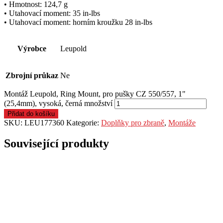
• Hmotnost: 124,7 g
• Utahovací moment: 35 in-lbs
• Utahovací moment: horním kroužku 28 in-lbs
Výrobce
Leupold
Zbrojní průkaz
Ne
Montáž Leupold, Ring Mount, pro pušky CZ 550/557, 1"
(25,4mm), vysoká, černá množství
Přidat do košíku
SKU:
LEU177360
Kategorie:
Doplňky pro zbraně
,
Montáže
Související produkty