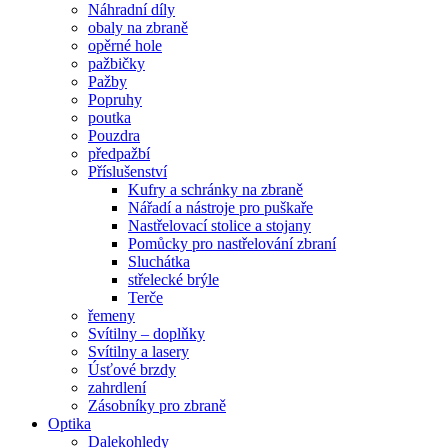
Náhradní díly
obaly na zbraně
opěrné hole
pažbičky
Pažby
Popruhy
poutka
Pouzdra
předpažbí
Příslušenství
Kufry a schránky na zbraně
Nářadí a nástroje pro puškaře
Nastřelovací stolice a stojany
Pomůcky pro nastřelování zbraní
Sluchátka
střelecké brýle
Terče
řemeny
Svítilny – doplňky
Svítilny a lasery
Úsťové brzdy
zahrdlení
Zásobníky pro zbraně
Optika
Dalekohledy