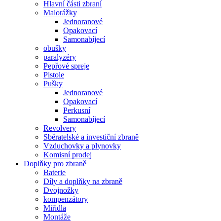
Hlavní části zbraní
Malorážky
Jednoranové
Opakovací
Samonabíjecí
obušky
paralyzéry
Pepřové spreje
Pistole
Pušky
Jednoranové
Opakovací
Perkusní
Samonabíjecí
Revolvery
Sběratelské a investiční zbraně
Vzduchovky a plynovky
Komisní prodej
Doplňky pro zbraně
Baterie
Díly a doplňky na zbraně
Dvojnožky
kompenzátory
Miřidla
Montáže