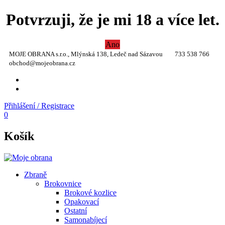
Potvrzuji, že je mi 18 a více let.
Ano
MOJE OBRANA s.r.o., Mlýnská 138, Ledeč nad Sázavou
733 538 766
obchod@mojeobrana.cz
YT
TW
Přihlášení / Registrace
0
Košík
Zbraně
Brokovnice
Brokové kozlice
Opakovací
Ostatní
Samonabíjecí