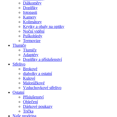
Dálkoměry
Doplňky
fotopasti
Kamery
Kolimátory
Krytky a obaly na optiky
Noční vidění
Puškohledy
Termovize
Tlumiče
Tlumiče
Adaptéry
Doplňky a příslušenství
Střelivo
Brokové
diabolky a ostatní
Kulové
Malorážkové
Vzduchovkové střelivo
Ostatní
Příslušenství
Oblečení
Dárkové poukazy
Trička
Naše prodejna