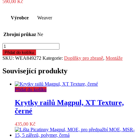
590,00
Kč
Výrobce
Weaver
Zbrojní průkaz
Ne
Lepidlo
Weaver,
Přidat do košíku
Surethread,
SKU:
WEA849272
Kategorie:
Doplňky pro zbraně
,
Montáže
pro
bezpečné
Související produkty
lepení
závitů
na
Přidat do košíku
šroubech
pro
montáže
Krytky railů Magpul, XT Texture,
puškohledů
černé
množství
435,00
Kč