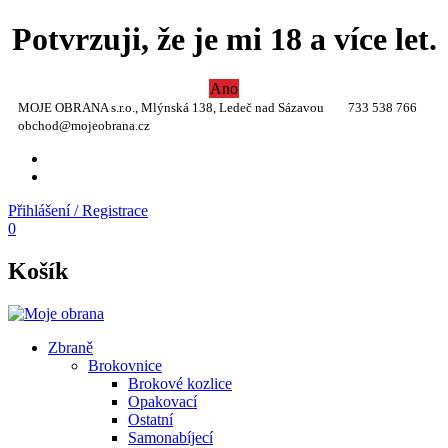
Potvrzuji, že je mi 18 a více let.
Ano
MOJE OBRANA s.r.o., Mlýnská 138, Ledeč nad Sázavou
733 538 766
obchod@mojeobrana.cz
YT
TW
Přihlášení / Registrace
0
Košík
Zbraně
Brokovnice
Brokové kozlice
Opakovací
Ostatní
Samonabíjecí