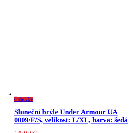
Čtěte více
Sluneční brýle Under Armour UA
0009/F/S, velikost: L/XL, barva: šedá
4 399,00
Kč