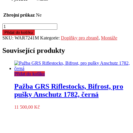
Zbrojní průkaz
Ne
Kroužky
Warne,
Přidat do košíku
Mountain
SKU:
WAR7241M
Kategorie:
Doplňky pro zbraně
,
Montáže
Tech,
pro
Související produkty
tubus
35mm,
střední,
matně
Přidat do košíku
černé
množství
Pažba GRS Riflestocks, Bifrost, pro
pušky Anschutz 1782, černá
11 500,00
Kč