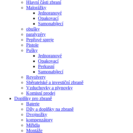
Hlavní části zbraní
Malorážky
Jednoranové
Opakovací
Samonabíjecí
obušky
paralyzéry
Pepřové spreje
Pistole
Pušky
Jednoranové
Opakovací
Perkusní
Samonabíjecí
Revolvery
Sběratelské a investiční zbraně
Vzduchovky a plynovky
Komisní prodej
Doplňky pro zbraně
Baterie
Díly a doplňky na zbraně
Dvojnožky
kompenzátory
Miřidla
Montáže