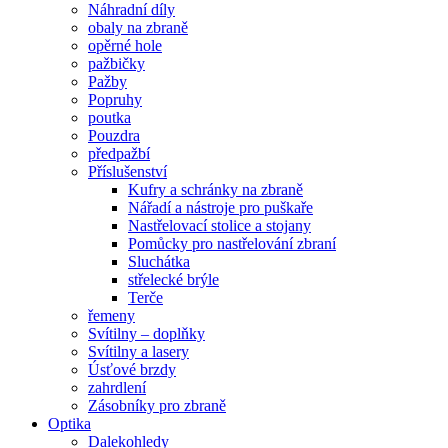
Náhradní díly
obaly na zbraně
opěrné hole
pažbičky
Pažby
Popruhy
poutka
Pouzdra
předpažbí
Příslušenství
Kufry a schránky na zbraně
Nářadí a nástroje pro puškaře
Nastřelovací stolice a stojany
Pomůcky pro nastřelování zbraní
Sluchátka
střelecké brýle
Terče
řemeny
Svítilny – doplňky
Svítilny a lasery
Úsťové brzdy
zahrdlení
Zásobníky pro zbraně
Optika
Dalekohledy