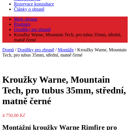
Rezervace konzultace
Články o obraně
Moje obrana
Produkty
Doplňky pro zbraně
Kroužky Warne, Mountain Tech, pro tubus 35mm, střední,
matně černé
Domů
/
Doplňky pro zbraně
/
Montáže
/ Kroužky Warne, Mountain
Tech, pro tubus 35mm, střední, matně černé
Kroužky Warne, Mountain
Tech, pro tubus 35mm, střední,
matně černé
4 750,00
Kč
Montážní kroužky Warne Rimfire pro