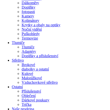
Dálkoměry
Doplňky
fotopasti
Kamery
Kolimátory
Krytky a obaly na optiky
Noční vidění
Puškohledy
Termovize
Tlumiče
Tlumiče
Adaptéry
Doplňky a příslušenství
Střelivo
Brokové
diabolky a ostatní
Kulové
Malorážkové
Vzduchovkové střelivo
Ostatní
Příslušenství
Oblečení
Dárkové poukazy
Trička
Naše prodejna