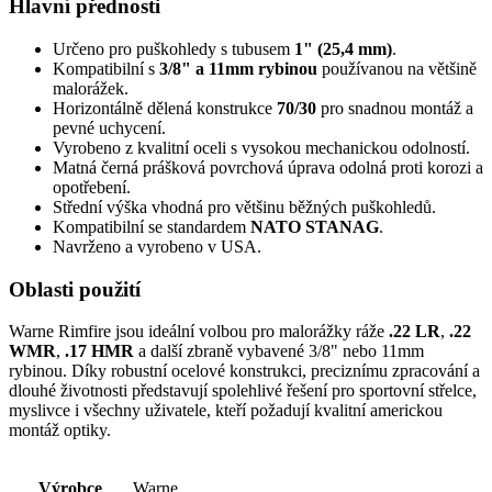
Hlavní přednosti
Určeno pro puškohledy s tubusem
1" (25,4 mm)
.
Kompatibilní s
3/8" a 11mm rybinou
používanou na většině
malorážek.
Horizontálně dělená konstrukce
70/30
pro snadnou montáž a
pevné uchycení.
Vyrobeno z kvalitní oceli s vysokou mechanickou odolností.
Matná černá prášková povrchová úprava odolná proti korozi a
opotřebení.
Střední výška vhodná pro většinu běžných puškohledů.
Kompatibilní se standardem
NATO STANAG
.
Navrženo a vyrobeno v USA.
Oblasti použití
Warne Rimfire jsou ideální volbou pro malorážky ráže
.22 LR
,
.22
WMR
,
.17 HMR
a další zbraně vybavené 3/8" nebo 11mm
rybinou. Díky robustní ocelové konstrukci, preciznímu zpracování a
dlouhé životnosti představují spolehlivé řešení pro sportovní střelce,
myslivce i všechny uživatele, kteří požadují kvalitní americkou
montáž optiky.
Výrobce
Warne