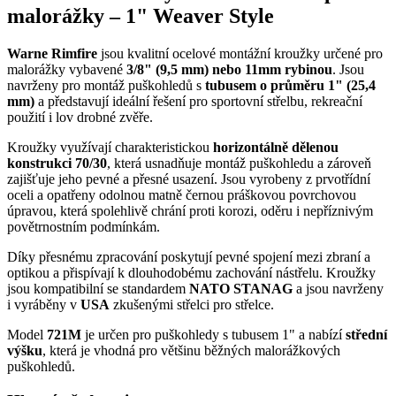
malorážky – 1" Weaver Style
Warne Rimfire
jsou kvalitní ocelové montážní kroužky určené pro
malorážky vybavené
3/8" (9,5 mm) nebo 11mm rybinou
. Jsou
navrženy pro montáž puškohledů s
tubusem o průměru 1" (25,4
mm)
a představují ideální řešení pro sportovní střelbu, rekreační
použití i lov drobné zvěře.
Kroužky využívají charakteristickou
horizontálně dělenou
konstrukci 70/30
, která usnadňuje montáž puškohledu a zároveň
zajišťuje jeho pevné a přesné usazení. Jsou vyrobeny z prvotřídní
oceli a opatřeny odolnou matně černou práškovou povrchovou
úpravou, která spolehlivě chrání proti korozi, oděru i nepříznivým
povětrnostním podmínkám.
Díky přesnému zpracování poskytují pevné spojení mezi zbraní a
optikou a přispívají k dlouhodobému zachování nástřelu. Kroužky
jsou kompatibilní se standardem
NATO STANAG
a jsou navrženy
i vyráběny v
USA
zkušenými střelci pro střelce.
Model
721M
je určen pro puškohledy s tubusem 1" a nabízí
střední
výšku
, která je vhodná pro většinu běžných malorážkových
puškohledů.