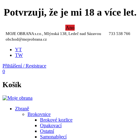
Potvrzuji, že je mi 18 a více let.
Ano
MOJE OBRANA s.r.o., Mlýnská 138, Ledeč nad Sázavou
733 538 766
obchod@mojeobrana.cz
YT
TW
Přihlášení / Registrace
0
Košík
Zbraně
Brokovnice
Brokové kozlice
Opakovací
Ostatní
Samonabíjecí