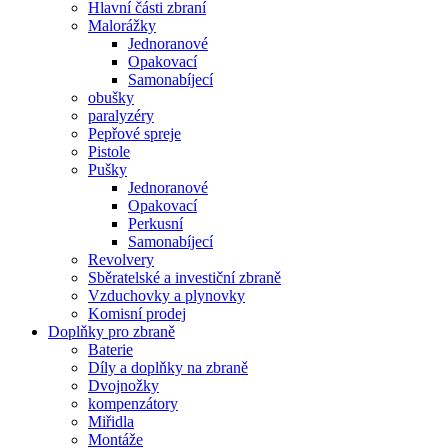
Hlavní části zbraní
Malorážky
Jednoranové
Opakovací
Samonabíjecí
obušky
paralyzéry
Pepřové spreje
Pistole
Pušky
Jednoranové
Opakovací
Perkusní
Samonabíjecí
Revolvery
Sběratelské a investiční zbraně
Vzduchovky a plynovky
Komisní prodej
Doplňky pro zbraně
Baterie
Díly a doplňky na zbraně
Dvojnožky
kompenzátory
Miřidla
Montáže