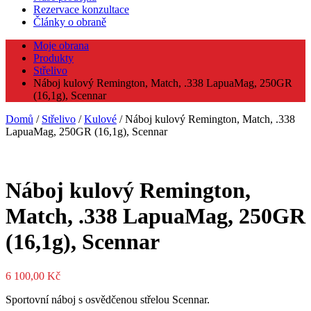
Rezervace konzultace
Články o obraně
Moje obrana
Produkty
Střelivo
Náboj kulový Remington, Match, .338 LapuaMag, 250GR
(16,1g), Scennar
Domů
/
Střelivo
/
Kulové
/ Náboj kulový Remington, Match, .338
LapuaMag, 250GR (16,1g), Scennar
Náboj kulový Remington,
Match, .338 LapuaMag, 250GR
(16,1g), Scennar
6 100,00
Kč
Sportovní náboj s osvědčenou střelou Scennar.