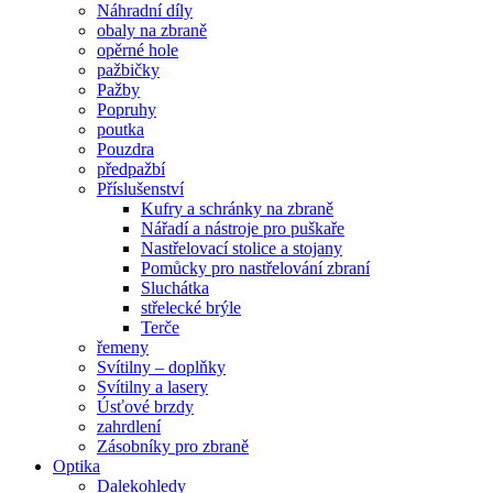
Náhradní díly
obaly na zbraně
opěrné hole
pažbičky
Pažby
Popruhy
poutka
Pouzdra
předpažbí
Příslušenství
Kufry a schránky na zbraně
Nářadí a nástroje pro puškaře
Nastřelovací stolice a stojany
Pomůcky pro nastřelování zbraní
Sluchátka
střelecké brýle
Terče
řemeny
Svítilny – doplňky
Svítilny a lasery
Úsťové brzdy
zahrdlení
Zásobníky pro zbraně
Optika
Dalekohledy