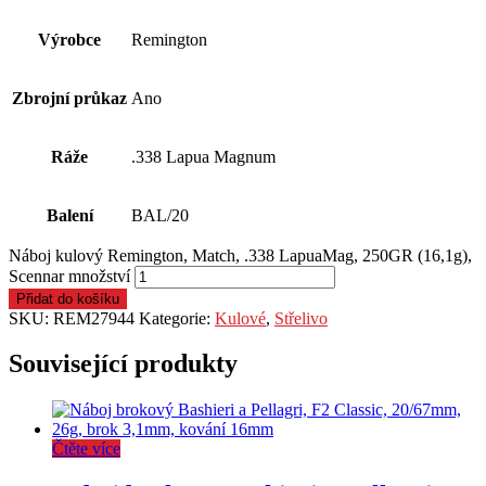
Výrobce
Remington
Zbrojní průkaz
Ano
Ráže
.338 Lapua Magnum
Balení
BAL/20
Náboj kulový Remington, Match, .338 LapuaMag, 250GR (16,1g),
Scennar množství
Přidat do košíku
SKU:
REM27944
Kategorie:
Kulové
,
Střelivo
Související produkty
Čtěte více