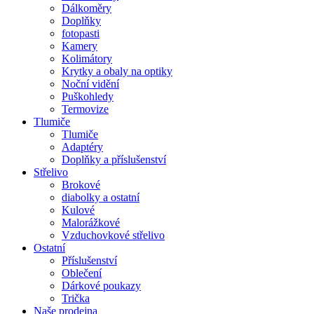
Dálkoměry
Doplňky
fotopasti
Kamery
Kolimátory
Krytky a obaly na optiky
Noční vidění
Puškohledy
Termovize
Tlumiče
Tlumiče
Adaptéry
Doplňky a příslušenství
Střelivo
Brokové
diabolky a ostatní
Kulové
Malorážkové
Vzduchovkové střelivo
Ostatní
Příslušenství
Oblečení
Dárkové poukazy
Trička
Naše prodejna